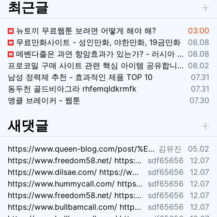
최근글
등록일
뉴토끼 무료웹툰 보려면 어떻게 해야 해?
03:00
등록일
무료만화사이트 - 성인만화, 야한만화, 19금만화
08.08
등록일
메벤다졸은 과연 항암효과가 있는가? - 러시아 직구 우라몰 ulA24.top
08.08
등록일
프로코밀 구매 사이트 관련 핵심 아이템 공유합니다! - 비아센터
08.02
등록일
남성 정력제 추천 - 효과적인 제품 TOP 10
07.31
등록일
동두천 골드비아그라 rhfemqldkrmfk
07.31
등록일
앵클 브레이커 - 웹툰
07.30
새댓글
등록자
등록일
https://www.queen-blog.com/post/%EC%B2%AD%EC%96%91%EC%B6%9C%EC%9E%A5%EC%95%88%EB…
김유진
05.02
등록자
등록일
https://www.freedom58.net/ https://www.freedom58.net/about https://www.freedom…
sdf65656
12.07
등록자
등록일
https://www.dilsae.com/ https://www.dilsae.com/dalseong https://www.dilsae.com…
sdf65656
12.07
등록자
등록일
https://www.hummycall.com/ https://www.hummycall.com/2 https://www.hummycall.c…
sdf65656
12.07
등록자
등록일
https://www.freedom58.net/ https://www.freedom58.net/about https://www.freedom…
sdf65656
12.07
등록자
등록일
https://www.bullbamcall.com/ https://www.bullbamcall.com/1 https://www.bullbam…
sdf65656
12.07