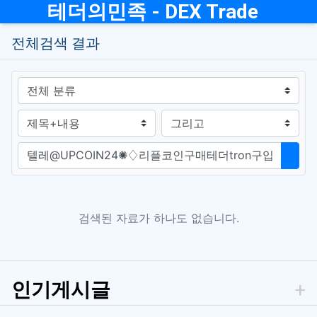
메뉴
테더의민족 - DEX Trade
전체검색 결과
그룹
검색조건
검색방법
검색어
검색
검색된 자료가 하나도 없습니다.
인기게시글