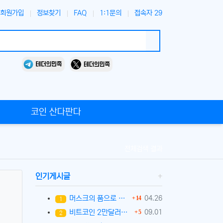
회원가입
정보찾기
FAQ
1:1문의
접속자 29
코인 산다판다
전체검색 결과
인기게시글
댓글
등록일
머스크의 품으로 날아간 '파랑새'
04.26
14
1
댓글
등록일
비트코인 2만달러선 위태에...극단적..
09.01
5
2
댓글