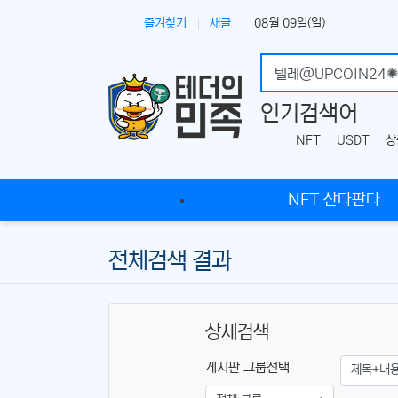
상단 네비
즐겨찾기
새글
08월 09일(일)
인기검색어
NFT
USDT
상
메인 메뉴
NFT 산다판다
전체검색 결과
상세검색
그룹
검색조건
게시판 그룹선택