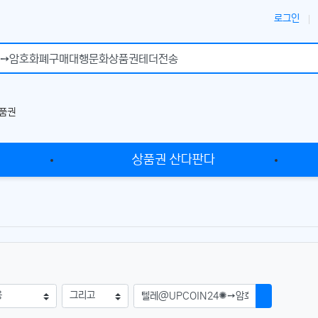
로그인
품권
상품권 산다판다
검색방법
검색어
검색하기