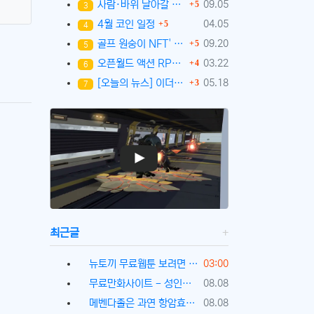
등록일
사람·바위 날아갈 속도 ‘힌남노’
09.05
5
3
댓글
등록일
4월 코인 일정
04.05
5
4
댓글
등록일
골프 원숭이 NFT' BAGC, 팝업스토어 오픈
09.20
5
5
댓글
등록일
오픈월드 액션 RPG ‘원신’, 버전 업데이트 실시
03.22
4
6
댓글
등록일
[오늘의 뉴스] 이더리움 떠나려는 '지루한 원숭이들'
05.18
3
7
최근글
등록일
뉴토끼 무료웹툰 보려면 어떻게 해야 해?
03:00
등록일
무료만화사이트 - 성인만화, 야한만화, 19금만화
08.08
등록일
메벤다졸은 과연 항암효과가 있는가? - 러시아 직구 우라몰 ulA24.top
08.08