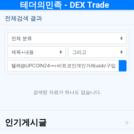
메뉴
테더의민족 - DEX Trade
전체검색 결과
그룹
검색조건
검색방법
검색어
검색
검색된 자료가 하나도 없습니다.
인기게시글